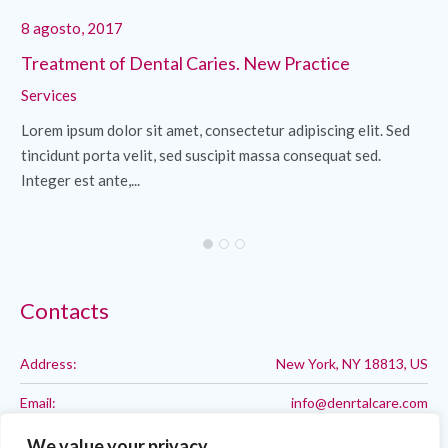
8 agosto, 2017
8 
Treatment of Dental Caries. New Practice
Di
Services
Se
Lorem ipsum dolor sit amet, consectetur adipiscing elit. Sed
Lo
tincidunt porta velit, sed suscipit massa consequat sed.
ti
Integer est ante,...
Int
Contacts
Address:
New York, NY 18813, US
Email:
info@denrtalcare.com
Phone:
Call: 123-123-1234
We value your privacy