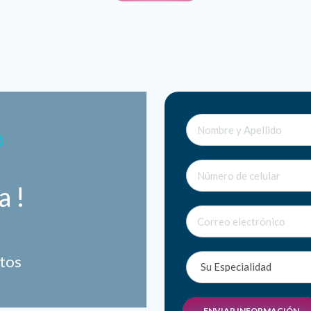
O
a !
tos