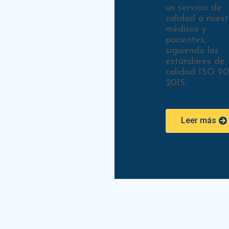
un servicio de
calidad a nuest
médicos y
pacientes,
siguiendo los
estándares de
calidad ISO 90
2015.
Leer más