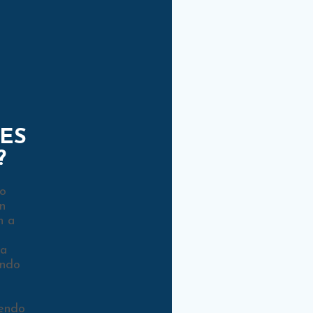
ES
?
ro
n
n a
ta
endo
iendo