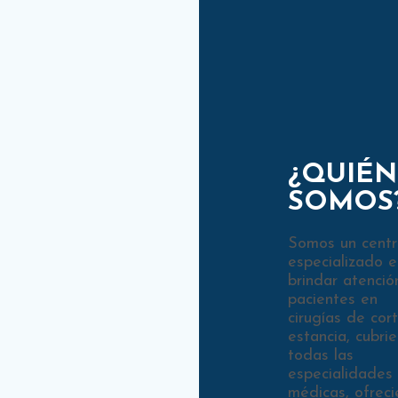
¿QUIÉN
SOMOS
Somos un cent
especializado e
brindar atenció
pacientes en
cirugías de cor
estancia, cubri
todas las
especialidades
médicas, ofrec