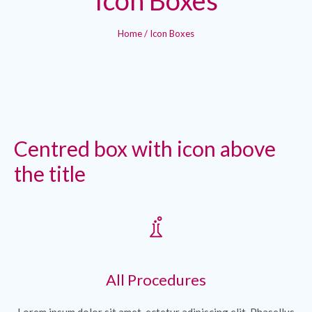
Home
/
Icon Boxes
Centred box with icon above
the title
All Procedures
Lorem ipsum dolor sit amet, ectetur adipiscing elit. Phasellus