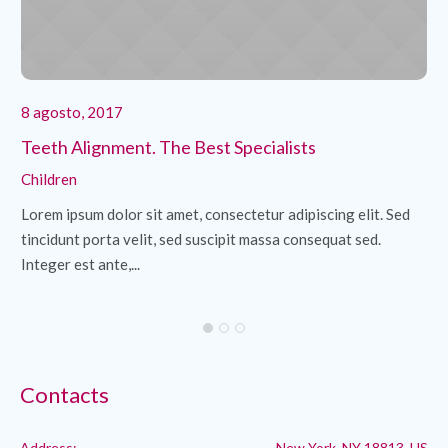
8 agosto, 2017
8 
Teeth Alignment. The Best Specialists
Cl
Children
Ch
Lorem ipsum dolor sit amet, consectetur adipiscing elit. Sed
Lo
tincidunt porta velit, sed suscipit massa consequat sed.
ti
Integer est ante,...
Int
Contacts
Address:
New York, NY 18813, US