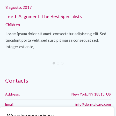
8 agosto, 2017
8 
Teeth Alignment. The Best Specialists
Cl
Children
Ch
Lorem ipsum dolor sit amet, consectetur adipiscing elit. Sed
Lo
tincidunt porta velit, sed suscipit massa consequat sed.
ti
Integer est ante,...
Int
Contacts
Address:
New York, NY 18813, US
Email:
info@denrtalcare.com
Phone:
Call: 123-123-1234
We value your privacy