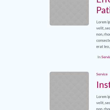
Pat
Lorem ip
velit, s
non, rho
consecte
erat leo,
In
Servi
Service
Ins
Lorem ip
velit, s
non, rho