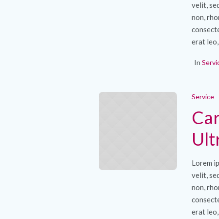
velit, s
non, rho
consecte
erat leo,
In
Servi
Service
Car
Ult
Lorem ip
velit, s
non, rho
consecte
erat leo,