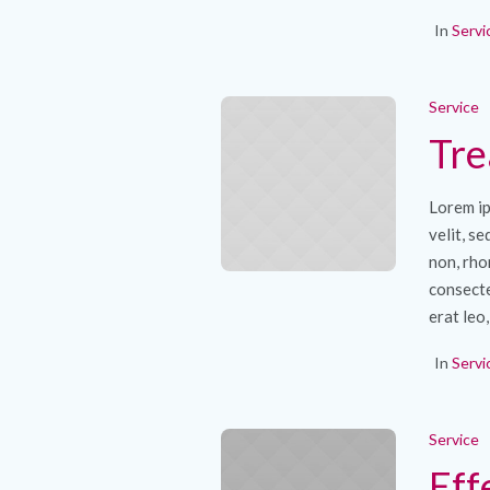
In
Servi
Service
Tre
Lorem ip
velit, s
non, rho
consecte
erat leo,
In
Servi
Service
Eff