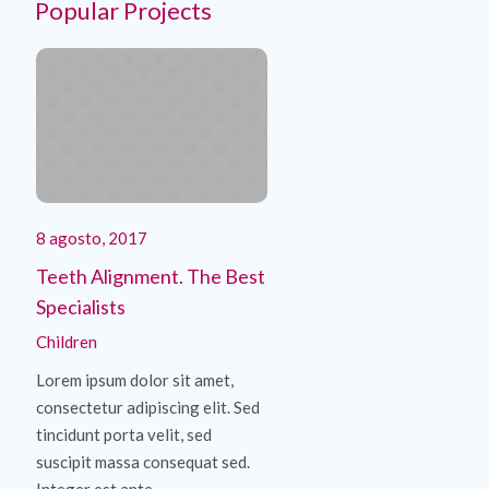
Popular Projects
8 agosto, 2017
8 agosto, 2017
Teeth Alignment. The Best
Cleaning with Air Flow.
Specialists
Painless Practice
Children
Children
/
Smile
Lorem ipsum dolor sit amet,
Lorem ipsum dolor sit amet,
consectetur adipiscing elit. Sed
consectetur adipiscing elit. Se
tincidunt porta velit, sed
tincidunt porta velit, sed
suscipit massa consequat sed.
suscipit massa consequat sed.
Integer est ante,...
Integer est ante,...