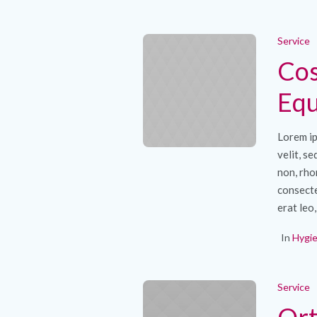
Service
Cos
Eq
Lorem ip
velit, s
non, rho
consecte
erat leo,
In
Hygi
Service