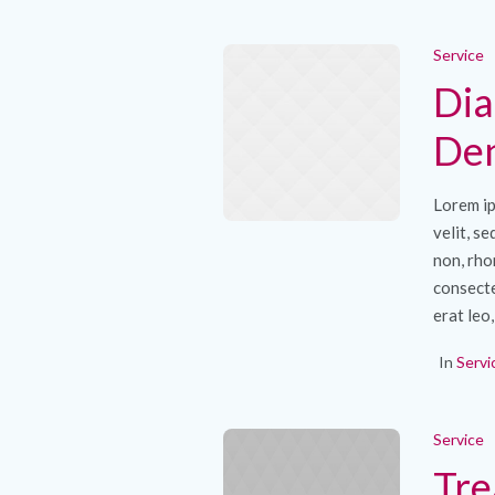
Service
Dia
Den
Lorem ip
velit, s
non, rho
consecte
erat leo,
In
Servi
Service
Tre