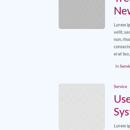
New
Lorem ip
velit, s
non, rho
consecte
erat leo,
In
Servi
Service
Use
Sy
Lorem ip