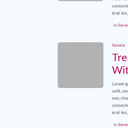
consecte
erat leo,
In
Servi
Service
Tre
Wit
Lorem ip
velit, s
non, rho
consecte
erat leo,
In
Servi